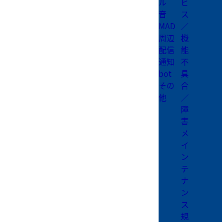
ル
ビ
音
ス
MAD
／
周辺
機
配信
能
通知
不
bot
具
その
合
他
／
障
害
メ
イ
ン
テ
ナ
ン
ス
規