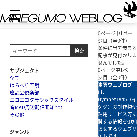
0ページ中1ペー
ジ目（全0件）
条件に当て嵌まる
検索
記事が見付かりま
せんでした。
0ページ中1ペー
サブジェクト
ジ目（全0件）
全て
峯雲ウェブログ
はらへり五朗
は、
座談会倶楽部
Bymnet1845（イ
ニコニコクラシックスタイル
ケダ）の制作物や
音MAD周辺配信通知bot
運用サービス等に
その他
関する情報を御知
らせするウェブサ
ジャンル
イトです。