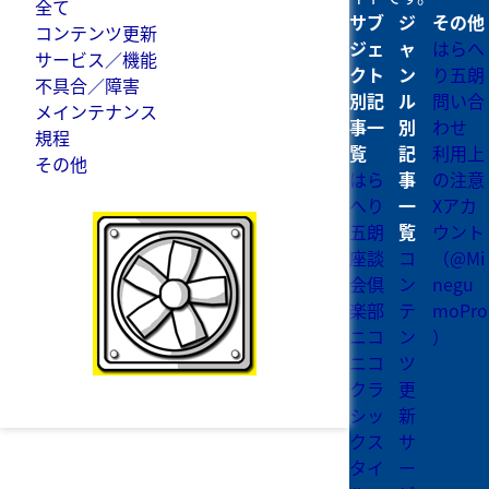
全て
サブ
ジ
その他
コンテンツ更新
ジェ
ャ
はらへ
サービス／機能
クト
ン
り五朗
不具合／障害
別記
ル
問い合
メインテナンス
事一
別
わせ
規程
覧
記
利用上
その他
はら
事
の注意
へり
一
Xアカ
五朗
覧
ウント
座談
コ
（@Mi
会倶
ン
negu
楽部
テ
moPro
ニコ
ン
）
ニコ
ツ
クラ
更
シッ
新
クス
サ
タイ
ー