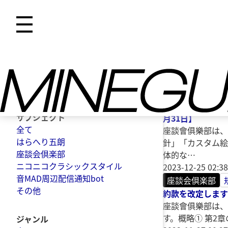
最初
前
次
最後
5ページ中4ペー
2023-12-25 02:38
検索
座談会倶楽部
「個人情報保護方
サブジェクト
月31日】
全て
座談會俱樂部は、
はらへり五朗
針」「カスタム絵
座談会倶楽部
体的な…
ニコニコクラシックスタイル
2023-12-25 02:38
音MAD周辺配信通知bot
座談会倶楽部
その他
約款を改定します【
座談會俱樂部は、
す。概略① 第2
ジャンル