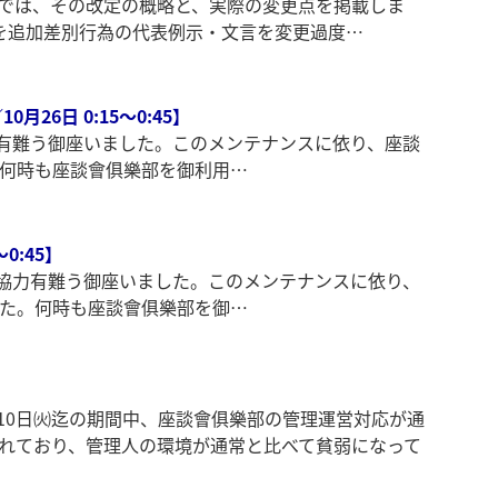
記事では、その改定の概略と、実際の変更点を掲載しま
を追加差別行為の代表例示・文言を変更過度…
26日 0:15～0:45】
御協力有難う御座いました。このメンテナンスに依り、座談
した。何時も座談會俱樂部を御利用…
0:45】
た。御協力有難う御座いました。このメンテナンスに依り、
れました。何時も座談會俱樂部を御…
ら10日㈫迄の期間中、座談會俱樂部の管理運営対応が通
れており、管理人の環境が通常と比べて貧弱になって