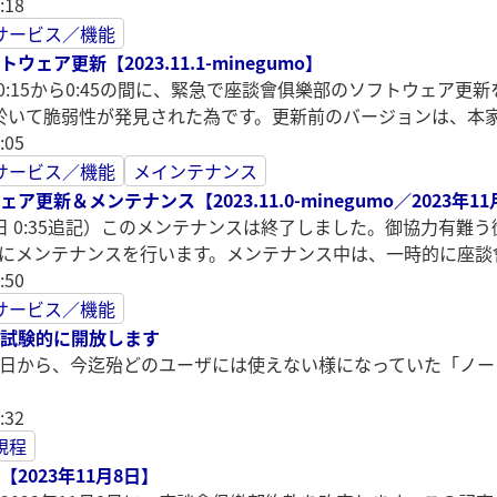
:18
サービス／機能
ェア更新【2023.11.1-minegumo】
7日 0:15から0:45の間に、緊急で座談會俱樂部のソフトウェア更
以前に於いて脆弱性が発見された為です。更新前のバージョンは、本家2
:05
サービス／機能
メインテナンス
更新＆メンテナンス【2023.11.0-minegumo／2023年11月1
11日 0:35追記）このメンテナンスは終了しました。御協力有難う
45の間にメンテナンスを行います。メンテナンス中は、一時的に座
:50
サービス／機能
試験的に開放します
1月1日から、今迄殆どのユーザには使えない様になっていた「
:32
規程
2023年11月8日】