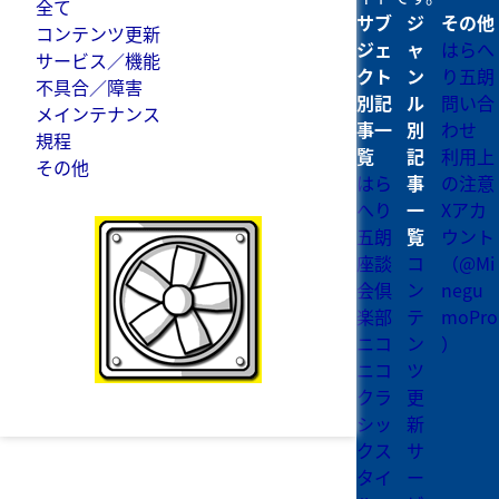
全て
サブ
ジ
その他
コンテンツ更新
ジェ
ャ
はらへ
サービス／機能
クト
ン
り五朗
不具合／障害
別記
ル
問い合
メインテナンス
事一
別
わせ
規程
覧
記
利用上
その他
はら
事
の注意
へり
一
Xアカ
五朗
覧
ウント
座談
コ
（@Mi
会倶
ン
negu
楽部
テ
moPro
ニコ
ン
）
ニコ
ツ
クラ
更
シッ
新
クス
サ
タイ
ー