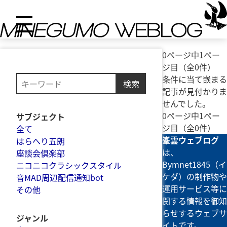
0ページ中1ペー
ジ目（全0件）
条件に当て嵌まる
検索
記事が見付かりま
せんでした。
0ページ中1ペー
サブジェクト
ジ目（全0件）
全て
峯雲ウェブログ
はらへり五朗
は、
座談会倶楽部
Bymnet1845（イ
ニコニコクラシックスタイル
ケダ）の制作物や
音MAD周辺配信通知bot
運用サービス等に
その他
関する情報を御知
らせするウェブサ
ジャンル
イトです。