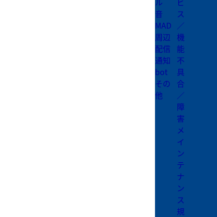
ル
ビ
音
ス
MAD
／
周辺
機
配信
能
通知
不
bot
具
その
合
他
／
障
害
メ
イ
ン
テ
ナ
ン
ス
規